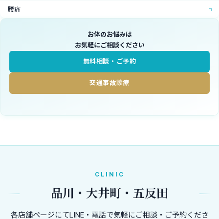
腰痛
坐骨神経痛
お体のお悩みは
お気軽にご相談ください
四十肩・五十肩
無料相談・ご予約
側わん症
膝痛
交通事故診療
スポーツ障害
冷え症
逆流性食道炎
自律神経失調症
睡眠障害
CLINIC
過敏性腸症候群
品川・大井町・五反田
月経前症候群
各店舗ページにてLINE・電話で気軽にご相談・ご予約くださ