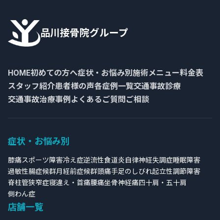
品川接骨院グループ
HOME
初めての方へ
症状・お悩み別
施術メニュー
料金表
スタッフ紹介
患者様の声
各症例一覧
交通事故診療
交通事故治療事例
よくあるご質問
ご相談
症状・お悩み別
膝痛
スポーツ障害
冷え症
逆流性食道炎
自律神経失調症
睡眠障害
過敏性腸症候群
月経前症候群
頭痛
手足のしびれ
起立性調節障害
脊柱管狭窄症
寝違え・首痛
腰痛
坐骨神経痛
四十肩・五十肩
側わん症
店舗一覧