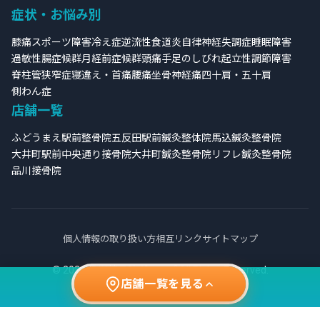
症状・お悩み別
膝痛
スポーツ障害
冷え症
逆流性食道炎
自律神経失調症
睡眠障害
過敏性腸症候群
月経前症候群
頭痛
手足のしびれ
起立性調節障害
脊柱管狭窄症
寝違え・首痛
腰痛
坐骨神経痛
四十肩・五十肩
側わん症
店舗一覧
ふどうまえ駅前整骨院
五反田駅前鍼灸整体院
馬込鍼灸整骨院
大井町駅前中央通り接骨院
大井町鍼灸整骨院
リフレ鍼灸整骨院
品川接骨院
個人情報の取り扱い方
相互リンク
サイトマップ
© 2026 品川接骨院グループ All Rights Reserved.
店舗一覧を見る
閉じる