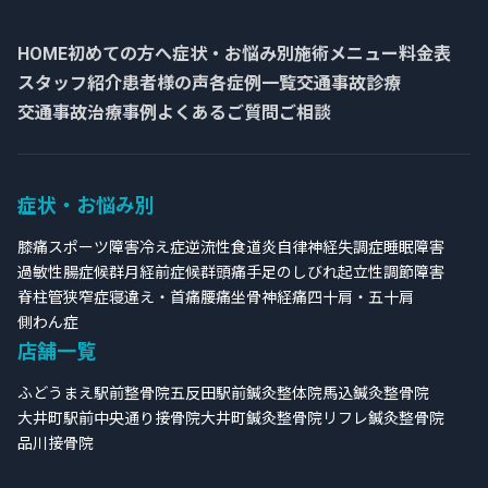
HOME
初めての方へ
症状・お悩み別
施術メニュー
料金表
スタッフ紹介
患者様の声
各症例一覧
交通事故診療
交通事故治療事例
よくあるご質問
ご相談
症状・お悩み別
膝痛
スポーツ障害
冷え症
逆流性食道炎
自律神経失調症
睡眠障害
過敏性腸症候群
月経前症候群
頭痛
手足のしびれ
起立性調節障害
脊柱管狭窄症
寝違え・首痛
腰痛
坐骨神経痛
四十肩・五十肩
側わん症
店舗一覧
ふどうまえ駅前整骨院
五反田駅前鍼灸整体院
馬込鍼灸整骨院
大井町駅前中央通り接骨院
大井町鍼灸整骨院
リフレ鍼灸整骨院
品川接骨院