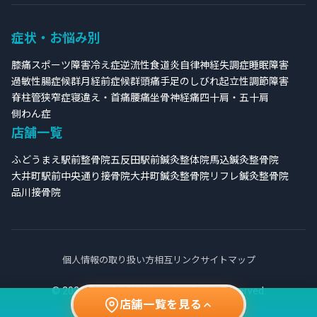
症状・お悩み別
膝痛
スポーツ障害
冷え症
逆流性食道炎
自律神経失調症
睡眠障害
過敏性腸症候群
月経前症候群
頭痛
手足のしびれ
起立性調節障害
脊柱管狭窄症
寝違え・首痛
腰痛
坐骨神経痛
四十肩・五十肩
側わん症
店舗一覧
ふどうまえ駅前整骨院
五反田駅前鍼灸整体院
馬込鍼灸整骨院
大井町駅前中央通り接骨院
大井町鍼灸整骨院
リフレ鍼灸整骨院
品川接骨院
個人情報の取り扱い方
相互リンク
サイトマップ
© 2026 品川接骨院グループ All Rights Reserved.
店舗一覧を見る
閉じる