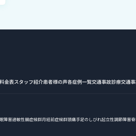
料金表
スタッフ紹介
患者様の声
各症例一覧
交通事故診療
交通事
眠障害
過敏性腸症候群
月経前症候群
頭痛
手足のしびれ
起立性調節障害
脊