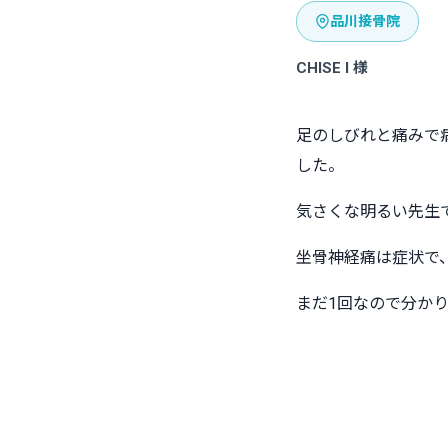
品川接骨院
CHISE I 様
足のしびれと痛みで
した。
気さくな明るい先生
坐骨神経痛は症状で
まだ1回なので分か