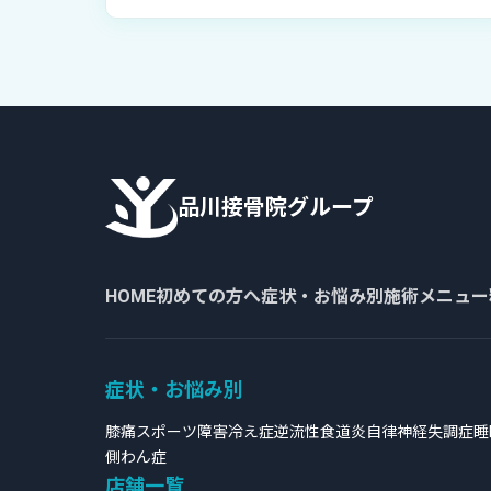
品川接骨院グループ
HOME
初めての方へ
症状・お悩み別
施術メニュー
症状・お悩み別
膝痛
スポーツ障害
冷え症
逆流性食道炎
自律神経失調症
睡
側わん症
店舗一覧