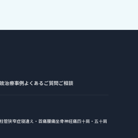
故治療事例
よくあるご質問
ご相談
柱管狭窄症
寝違え・首痛
腰痛
坐骨神経痛
四十肩・五十肩