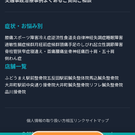
交通事故治療事例
よくあるご質問
ご相談
症状・お悩み別
膝痛
スポーツ障害
冷え症
逆流性食道炎
自律神経失調症
睡眠障害
過敏性腸症候群
月経前症候群
頭痛
手足のしびれ
起立性調節障害
脊柱管狭窄症
寝違え・首痛
腰痛
坐骨神経痛
四十肩・五十肩
側わん症
店舗一覧
ふどうまえ駅前整骨院
五反田駅前鍼灸整体院
馬込鍼灸整骨院
大井町駅前中央通り接骨院
大井町鍼灸整骨院
リフレ鍼灸整骨院
品川接骨院
個人情報の取り扱い方
相互リンク
サイトマップ
© 2026 品川接骨院グループ All Rights Reserved.