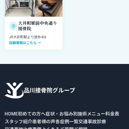
大井町駅前中央通り
接骨院
JR大井町駅より徒歩4分
店舗情報はこちら →
品川接骨院グループ
HOME
初めての方へ
症状・お悩み別
施術メニュー
料金表
スタッフ紹介
患者様の声
各症例一覧
交通事故診療